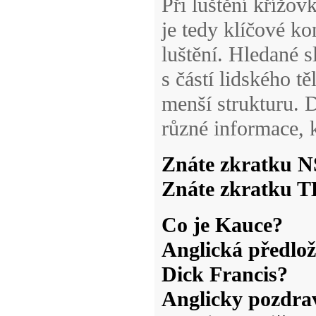
Při luštění křížo
je tedy klíčové k
luštění. Hledané
s částí lidského tě
menší strukturu. D
různé informace, 
Znáte zkratku 
Znáte zkratku 
Co je Kauce?
Anglická předlož
Dick Francis?
Anglicky pozdrav