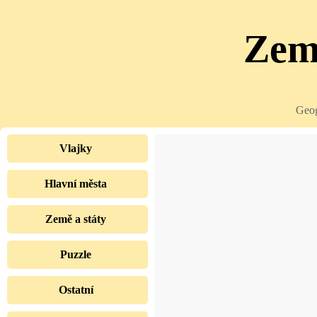
Země
Geog
Vlajky
Hlavní města
Země a státy
Puzzle
Ostatní