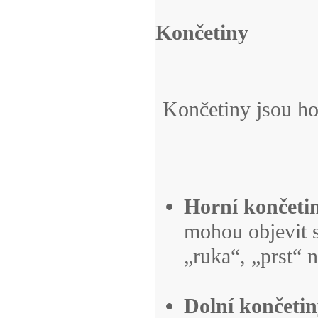
Končetiny
Končetiny jsou hor
Horní končeti
mohou objevit s
„ruka“, „prst“ 
Dolní končeti