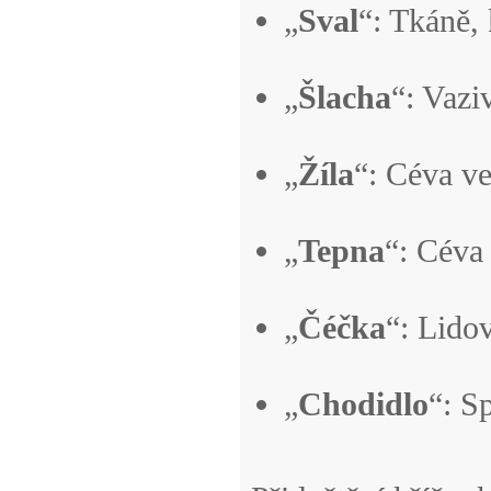
„
Sval
“: Tkáně,
„
Šlacha
“: Vazi
„
Žíla
“: Céva ve
„
Tepna
“: Céva
„
Čéčka
“: Lido
„
Chodidlo
“: S