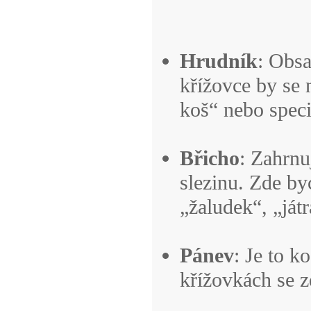
Hrudník
: Obsa
křížovce by se 
koš“ nebo speci
Břicho
: Zahrnu
slezinu. Zde by
„žaludek“, „ját
Pánev
: Je to k
křížovkách se z