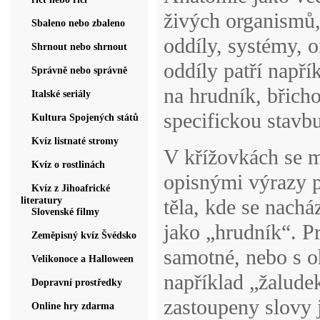
živých organismů, 
Sbaleno nebo zbaleno
oddíly, systémy, 
Shrnout nebo shrnout
oddíly patří napří
Správně nebo správně
na hrudník, břich
Italské seriály
specifickou stavb
Kultura Spojených států
Kvíz listnaté stromy
V křížovkách se 
Kvíz o rostlinách
opisnými výrazy p
Kvíz z Jihoafrické
literatury
těla, kde se nachá
Slovenské filmy
jako „hrudník“. P
Zeměpisný kvíz Švédsko
samotné, nebo s o
Velikonoce a Halloween
například „žalude
Dopravní prostředky
zastoupeny slovy 
Online hry zdarma