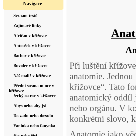
Navigace
Seznam testů
Zajímavé linky
Anat
Afričan v křížovce
Antoušek v křížovce
An
Bachor v křížovce
Při luštění křížov
Buvolec v křížovce
anatomie. Jednou 
Náš malíř v křížovce
křížovce“. Tato f
Přední strana mince v
křížovce
anatomický oddíl j
řecký ostrov v křížovce
nebo orgánu. V k
Abys nebo aby jsi
Do zadu nebo dozadu
konkrétní slovo, k
Faninka nebo fanynka
Anatomie jako věd
říct nebo říci