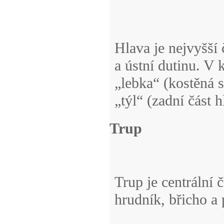
Hlava je nejvyšší
a ústní dutinu. V 
„lebka“ (kostěná 
„týl“ (zadní část 
Trup
Trup je centrální č
hrudník, břicho a 