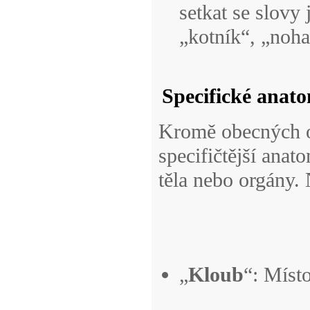
setkat se slovy
„kotník“, „noha
Specifické anat
Kromě obecných od
specifičtější anat
těla nebo orgány. 
„
Kloub
“: Místo