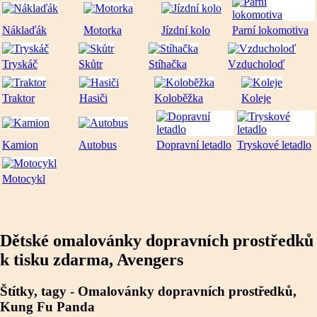
Náklaďák
Motorka
Jízdní kolo
Parní lokomotiva
Tryskáč
Skůtr
Stíhačka
Vzducholoď
Traktor
Hasiči
Koloběžka
Koleje
Kamion
Autobus
Dopravní letadlo
Tryskové letadlo
Motocykl
Dětské omalovánky dopravních prostředků
k tisku zdarma, Avengers
Štítky, tagy - Omalovánky dopravních prostředků,
Kung Fu Panda