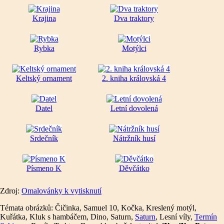
Krajina
Dva traktory
Rybka
Motýlci
Keltský ornament
2. kniha královská 4
Datel
Letní dovolená
Srdečník
Nátržník husí
Písmeno K
Děvčátko
Zdroj:
Omalovánky k vytisknutí
Témata obrázků: Čičinka, Samuel 10, Kočka, Kreslený motýl,
Kuřátka, Kluk s hambáčem, Dino, Saturn,
Saturn
, Lesní víly,
Termín