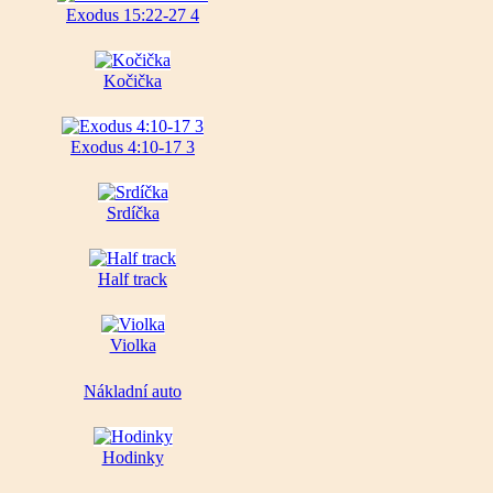
Exodus 15:22-27 4
Kočička
Exodus 4:10-17 3
Srdíčka
Half track
Violka
Nákladní auto
Hodinky