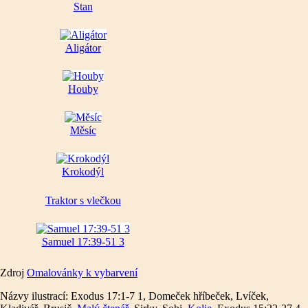
Stan
Aligátor
Houby
Měsíc
Krokodýl
Traktor s vlečkou
Samuel 17:39-51 3
Zdroj
Omalovánky k vybarvení
Názvy ilustrací: Exodus 17:1-7 1, Domeček hříbeček, Lvíček,