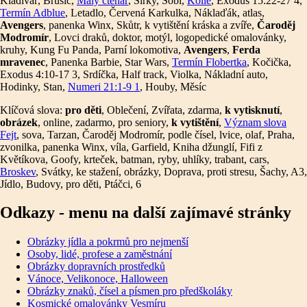
Kladivář, Brusič,
Malý čtenář
, Sirky, Sobi,
Kolie
, Exodus 15:22-27 4,
Termín Adblue
, Letadlo, Červená Karkulka, Náklaďák, atlas,
Avengers
, panenka Winx, Skůtr, k vytištění kráska a zvíře,
Čaroděj
Modromír
, Lovci draků, doktor, motýl, logopedické omalovánky,
kruhy, Kung Fu Panda, Parní lokomotiva,
Avengers
,
Ferda
mravenec
, Panenka Barbie, Star Wars,
Termín Flobertka
, Kočička,
Exodus 4:10-17 3, Srdíčka, Half track, Violka, Nákladní auto,
Hodinky, Stan,
Numeri 21:1-9 1
, Houby, Měsíc
Klíčová slova:
pro děti
, Oblečení, Zvířata, zdarma,
k vytisknutí
,
obrázek
, online, zadarmo, pro seniory,
k vytištění
,
Význam slova
Fejt
, sova, Tarzan, Čaroděj Modromír, podle čísel, lvice, olaf, Praha,
zvonilka, panenka Winx, víla, Garfield, Kniha džunglí, Fifi z
Květíkova, Goofy, krteček, batman, ryby, uhlíky, trabant, cars,
Broskev
, Svátky, ke stažení, obrázky, Doprava, proti stresu, Šachy, A3,
Jídlo, Budovy, pro děti, Ptáčci, 6
Odkazy - menu na další zajímavé stránky
Obrázky jídla a pokrmů pro nejmenší
Osoby, lidé, profese a zaměstnání
Obrázky dopravních prostředků
Vánoce, Velikonoce, Halloween
Obrázky znaků, čísel a písmen pro předškoláky
Kosmické omalovánky Vesmíru