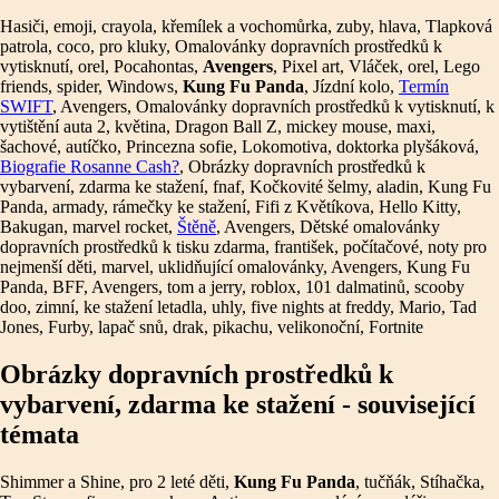
Hasiči, emoji, crayola, křemílek a vochomůrka, zuby, hlava, Tlapková
patrola, coco, pro kluky, Omalovánky dopravních prostředků k
vytisknutí, orel, Pocahontas,
Avengers
, Pixel art, Vláček, orel, Lego
friends, spider, Windows,
Kung Fu Panda
, Jízdní kolo,
Termín
SWIFT
, Avengers, Omalovánky dopravních prostředků k vytisknutí, k
vytištění auta 2, květina, Dragon Ball Z, mickey mouse, maxi,
šachové, autíčko, Princezna sofie, Lokomotiva, doktorka plyšáková,
Biografie Rosanne Cash?
, Obrázky dopravních prostředků k
vybarvení, zdarma ke stažení, fnaf, Kočkovité šelmy, aladin, Kung Fu
Panda, armady, rámečky ke stažení, Fifi z Květíkova, Hello Kitty,
Bakugan, marvel rocket,
Štěně
, Avengers, Dětské omalovánky
dopravních prostředků k tisku zdarma, františek, počítačové, noty pro
nejmenší děti, marvel, uklidňující omalovánky, Avengers, Kung Fu
Panda, BFF, Avengers, tom a jerry, roblox, 101 dalmatinů, scooby
doo, zimní, ke stažení letadla, uhly, five nights at freddy, Mario, Tad
Jones, Furby, lapač snů, drak, pikachu, velikonoční, Fortnite
Obrázky dopravních prostředků k
vybarvení, zdarma ke stažení - související
témata
Shimmer a Shine, pro 2 leté děti,
Kung Fu Panda
, tučňák, Stíhačka,