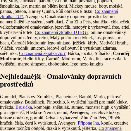
Toy Story, afirmace, parkour, Action man, povolání, popeláři,
šmoulinka, lev, martin na bílém koni, Mickey mouse, boty, mořská
panna, jolteon, Harley Quinn, kůň obrázek k tisku,
Co znamená
zkratka TU?
, Avengers, Omalovánky dopravní prostředky pro
nejmenší děti ke stažení, sněhuláci, Zhu Zhu Pets, sluníčko, chlapeček,
velkoformátové omalovánky, jezevčík, netopýr k vybarvení, free, ariel,
k vybarvení krtek,
Co znamená zkratka UTFG?
, online omalovánky
dopravní prostředky, retro, Malý polární medvídek, lps, ponyta, mr
bean, Čaroděj Modromír, lego ninjago, ježíšek, křídy, Medvědí bratři,
Vláček, vodník, unicorn, ledové království k vytisknutí zdarma,
sněhurka,
Co znamená zkratka zp.?
, Bárka, locika, Stíhačka,
Čaroděj
Modromír
, Hello Kitty, Čaroděj Modromír, Mario, ilustrace zvířat k
vytištění, marge simpson, chobotnice, lego nexo knights
Nejhledanější - Omalovánky dopravních
prostředků
Gumídci, Plants vs. Zombies, Plachetnice, Bambi, Mario, pískové
omalovánky, Budulínek, Pinocchio, k vytištění hasiči pro malé kluky,
hvězda,
Brusička
, kombajn, sněhulák, sumec, monster high k vytištění
pro nejmenší, Hledá se Nemo, nemo,
Avengers
, pastelové tužky,
krásné obrázky, gormiti, želva k vybarvení, Zhu Zhu Pets, Příběh
hraček, čísla, čerti k vytisknutí, Avengers,
Přípona lha
, koník, creative,
ilustrace ročních období, draků k vytisknutí, ještěrka,
Co znamená