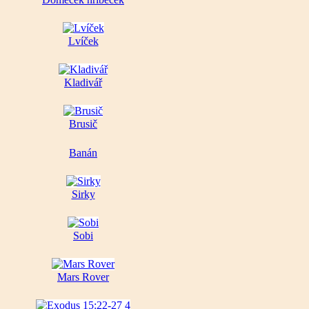
Lvíček
Kladivář
Brusič
Banán
Sirky
Sobi
Mars Rover