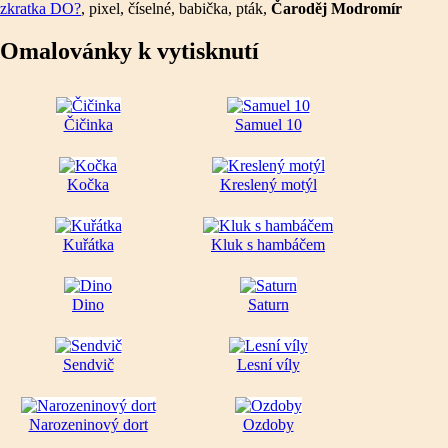
zkratka DO?
, pixel, číselné, babička, pták,
Čaroděj Modromír
Omalovánky k vytisknutí
Čičinka
Samuel 10
Kočka
Kreslený motýl
Kuřátka
Kluk s hambáčem
Dino
Saturn
Sendvič
Lesní víly
Narozeninový dort
Ozdoby