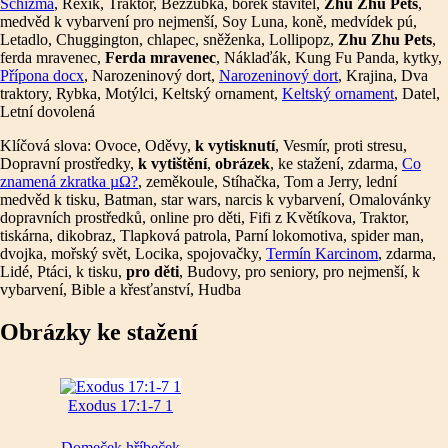
Schizma
, Rexík, Traktor, Bezzubka, bořek stavitel,
Zhu Zhu Pets
,
medvěd k vybarvení pro nejmenší, Soy Luna, koně, medvídek pú,
Letadlo, Chuggington, chlapec, sněženka, Lollipopz,
Zhu Zhu Pets
,
ferda mravenec,
Ferda mravenec
, Náklaďák, Kung Fu Panda, kytky,
Přípona docx
, Narozeninový dort,
Narozeninový dort
, Krajina, Dva
traktory, Rybka, Motýlci, Keltský ornament,
Keltský ornament
, Datel,
Letní dovolená
Klíčová slova: Ovoce, Oděvy,
k vytisknutí
, Vesmír, proti stresu,
Dopravní prostředky,
k vytištění
,
obrázek
, ke stažení, zdarma,
Co
znamená zkratka µΩ?
, zeměkoule, Stíhačka, Tom a Jerry, lední
medvěd k tisku, Batman, star wars, narcis k vybarvení, Omalovánky
dopravních prostředků, online pro děti, Fifi z Květíkova, Traktor,
tiskárna, dikobraz, Tlapková patrola, Parní lokomotiva, spider man,
dvojka, mořský svět, Locika, spojovačky,
Termín Karcinom
, zdarma,
Lidé, Ptáci, k tisku,
pro děti
, Budovy, pro seniory, pro nejmenší, k
vybarvení, Bible a křesťanství, Hudba
Obrázky ke stažení
Exodus 17:1-7 1
Domeček hříbeček