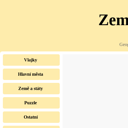
Země
Geog
Vlajky
Hlavní města
Země a státy
Puzzle
Ostatní