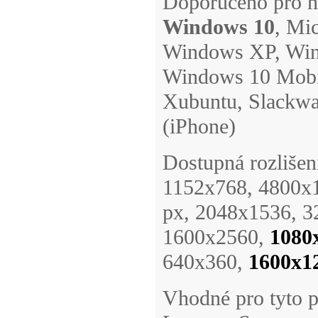
Doporučeno pro ná
Windows 10
, Mi
Windows XP, Win
Windows 10 Mobi
Xubuntu, Slackwa
(iPhone)
Dostupná rozlišen
1152x768, 4800x
px, 2048x1536, 3
1600x2560,
1080
640x360,
1600x1
Vhodné pro tyto pl