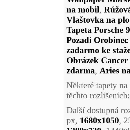
na mobil
,
Růžová
Vlaštovka na pl
Tapeta Porsche 9
Pozadí Orobinec 
zadarmo ke staž
Obrázek Cancer n
zdarma
,
Aries na
Některé tapety na
těchto rozlišeních:
Další dostupná r
px,
1680x1050
, 