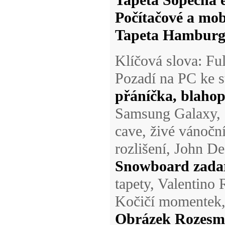
Tapeta Sopečná e
Počítačové a mob
Tapeta Hamburge
Klíčová slova: Fu
Pozadí na PC ke s
přáníčka, blahop
Samsung Galaxy, 
cave, živé vánočn
rozlišení, John D
Snowboard zadar
tapety, Valentino 
Kočičí momentek,
Obrázek Rozesm