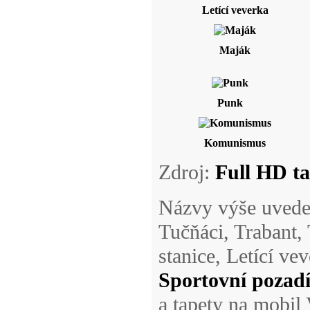
Letící veverka
Maják
Punk
Komunismus
Zdroj:
Full HD ta
Názvy výše uvede
Tučňáci, Trabant,
stanice, Letící v
Sportovní pozad
a tapety na mobil