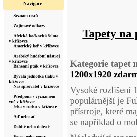
Navigace
Seznam testů
Zajímavé odkazy
Tapety na
Africká kočkovitá šelma
v křížovce
Americký keř v křížovce
Arabský hudební nástroj
Kategorie tapet 
v křížovce
Bahenní pták v křížovce
1200x1920 zdar
Bývalá jednotka tlaku v
křížovce
Náš spisovatel v křížovce
Vysoké rozlišení 
Předpona s významem
populárnější je F
vně v křížovce
řeka v rusku v křížovce
přístroje, které m
Aď nebo ať
se například o mo
Dobité nebo dobyté
Fousy nebo vousy