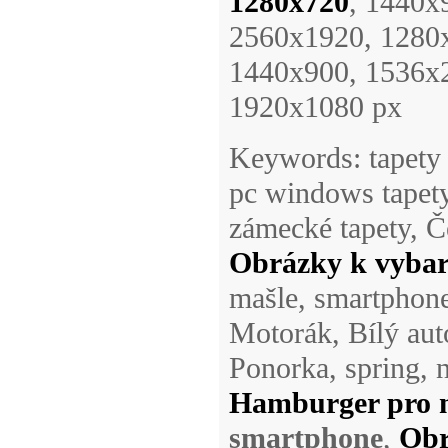
1280x720
, 1440x
2560x1920, 1280
1440x900, 1536x
1920x1080 px
Keywords: tapety 
pc windows tapety
zámecké tapety, Č
Obrázky k vybarv
mašle, smartphon
Motorák, Bílý auto
Ponorka, spring, 
Hamburger pro 
smartphone
,
Obr