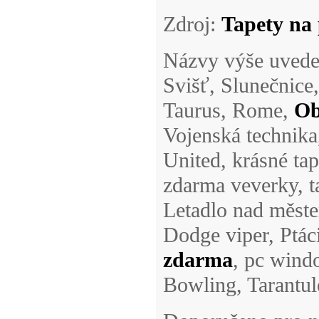
Zdroj:
Tapety na
Názvy výše uveden
Svišť, Slunečnice,
Taurus, Rome,
Ob
Vojenská technika,
United, krásné tap
zdarma veverky, t
Letadlo nad měste
Dodge viper, Ptác
zdarma
, pc wind
Bowling, Tarantul