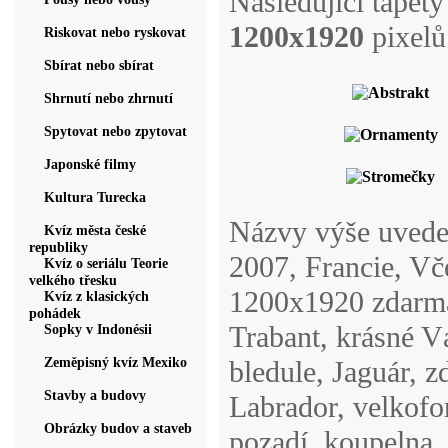
Následující tapety
1200x1920
pixelů
Riskovat nebo ryskovat
Sbírat nebo sbírat
Shrnutí nebo zhrnutí
Spytovat nebo zpytovat
Japonské filmy
Kultura Turecka
Názvy výše uvede
Kvíz města české
republiky
2007, Francie, Vč
Kvíz o seriálu Teorie
velkého třesku
1200x1920 zdarma
Kvíz z klasických
pohádek
Trabant, krásné V
Sopky v Indonésii
Zeměpisný kvíz Mexiko
bledule, Jaguár, 
Stavby a budovy
Labrador, velkofo
Obrázky budov a staveb
pozadí, koupelna