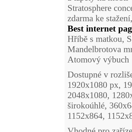
Stratosphere conc
zdarma ke stažení
Best internet pa
Hříbě s matkou, S
Mandelbrotova m
Atomový výbuch
Dostupné v rozli
1920x1080 px, 1
2048x1080, 1280x
širokoúhlé, 360x
1152x864, 1152x
Vhodné pro zaříze