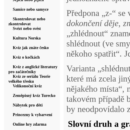
Samice nebo samyce
Předpona „z-“ se 
Skontrolovat nebo
dokončení děje
,
z
zkontrolovat
Svézt nebo svést
„zhlédnout“ zname
Kultura Norska
shlédnout (ve smys
Kvíz jak znáte česko
někoho spatřit“. 
Kvíz o kočkách
Varianta „shlédnu
Kvíz z anglické literatury
pro začátečníky
které má zcela ji
Kvíz ze seriálu Teorie
velkého třesku
Velikonoční kvíz
nějakého místa“, 
Zeměpisný kvíz Turecko
takovém případě b
Nábytek pro děti
by neodpovídalo z
Princezny k vybarvení
Slovní druh a gr
Online hry zdarma