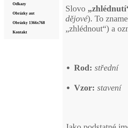
Odkazy
Slovo
„zhlédnutí
Obrázky aut
dějové
). To zname
Obrázky 1366x768
„zhlédnout“) a ozn
Kontakt
Rod:
střední
Vzor:
stavení
Jako podstatné jm