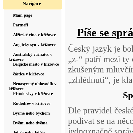
Navigace
Main page
Partneři
Píše se spr
Alžírské víno v křížovce
Anglicky syn v křížovce
Český jazyk je bo
Australský vačnatec v
„z-“ patří mezi ty 
křížovce
Belgické město v křížovce
zkušeným mluvčím.
částice v křížovce
„zhlédnutí“, je kl
Nenasycený uhlovodík v
křížovce
Sp
Přítok sávy v křížovce
Rudodřev v křížovce
Dle pravidel česk
Bysme nebo bychom
podívat se na něco
Dvěmi nebo dvěma
jednoznačně správ
Jejich nebo jejích