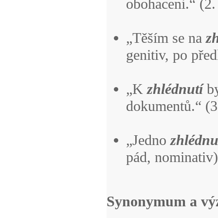
obohaceni.“ (2.
„Těším se na
z
genitiv, po pře
„K
zhlédnutí
by
dokumentů.“ (3.
„Jedno
zhlédnu
pád, nominativ)
Synonymum a vý