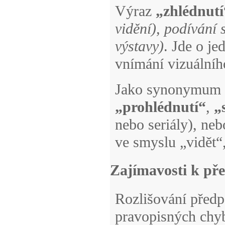
Výraz
„zhlédnutí
vidění), podívání 
výstavy)
. Jde o j
vnímání vizuálníh
Jako synonymum m
„prohlédnutí“
,
„
nebo seriály), ne
ve smyslu „vidět“,
Zajímavosti k př
Rozlišování předpo
pravopisných chyb