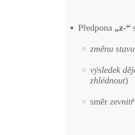
Předpona
„z-“
s
změnu stavu
výsledek děj
zhlédnout
)
směr
zevnitř