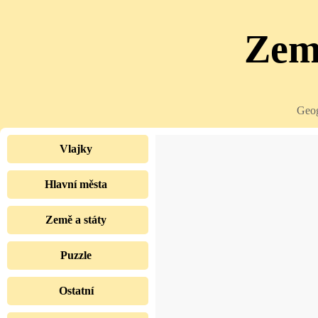
Země
Geog
Vlajky
Hlavní města
Země a státy
Puzzle
Ostatní