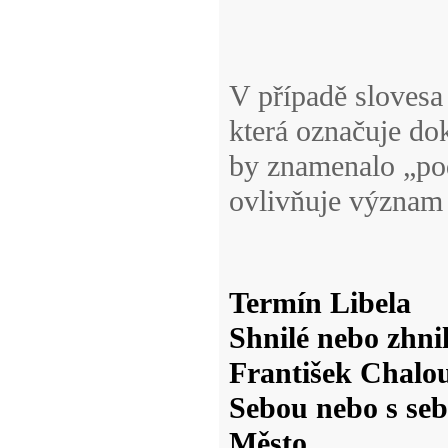
V případě slovesa
která označuje do
by znamenalo „pod
ovlivňuje význam 
Termín Libela
Shnilé nebo zhni
František Chalo
Sebou nebo s se
Město