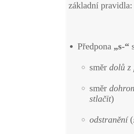
základní pravidla:
Předpona
„s-“
s
směr
dolů z
směr
dohro
stlačit
)
odstranění
(